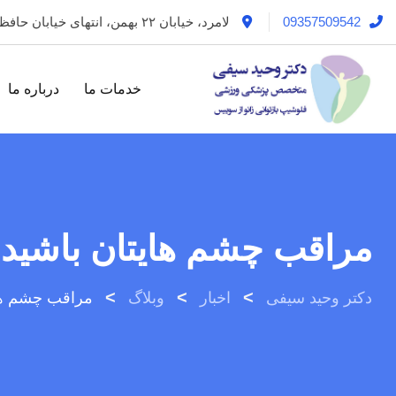
رش
09357509542
لامرد، خیابان ۲۲ بهمن، انتهای خیابان حافظ
ه
حتوا
خدمات ما
درباره ما
مراقب چشم هایتان باشید
>
>
>
دکتر وحید سیفی
اخبار
وبلاگ
مراقب چشم های