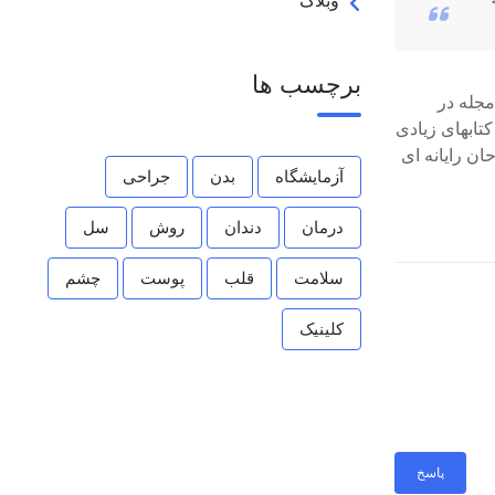
وبلاگ
برچسب ها
مجله در
تابهای زیادی
ن رایانه ای
آزمایشگاه
بدن
جراحی
درمان
دندان
روش
سل
سلامت
قلب
پوست
چشم
کلینیک
پاسخ